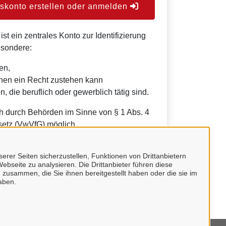
konto erstellen oder anmelden
t ein zentrales Konto zur Identifizierung
esondere:
en,
nen ein Recht zustehen kann
, die beruflich oder gewerblich tätig sind.
h durch Behörden im Sinne von § 1 Abs. 4
etz (VwVfG) möglich.
erer Seiten sicherzustellen, Funktionen von Drittanbietern
ebseite zu analysieren. Die Drittanbieter führen diese
 zusammen, die Sie ihnen bereitgestellt haben oder die sie im
aben.